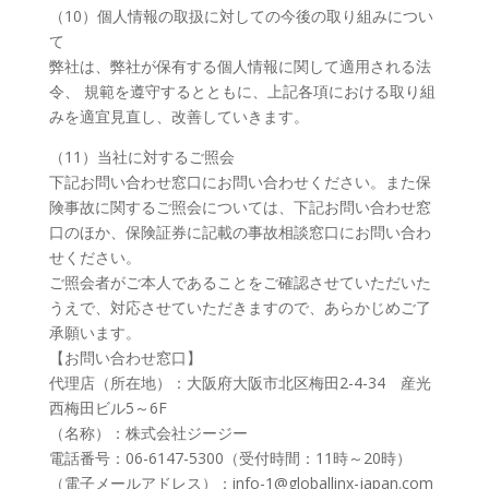
（10）個人情報の取扱に対しての今後の取り組みについ
て
弊社は、弊社が保有する個人情報に関して適用される法
令、 規範を遵守するとともに、上記各項における取り組
みを適宜見直し、改善していきます。
（11）当社に対するご照会
下記お問い合わせ窓口にお問い合わせください。また保
険事故に関するご照会については、下記お問い合わせ窓
口のほか、保険証券に記載の事故相談窓口にお問い合わ
せください。
ご照会者がご本人であることをご確認させていただいた
うえで、対応させていただきますので、あらかじめご了
承願います。
【お問い合わせ窓口】
代理店（所在地）：大阪府大阪市北区梅田2-4-34 産光
西梅田ビル5～6F
（名称）：株式会社ジージー
電話番号：06-6147-5300（受付時間：11時～20時）
（電子メールアドレス）：info-1@globallinx-japan.com