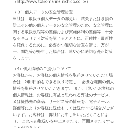
（http://www.tokiomarine-nichido.co.jp/）
（３）個人データの安全管理措置
当社は、取扱う個人データの漏えい、滅失またはき損の
防止その他の個人データの安全管理のため、安全管理に
関する取扱規程等の整備および実施体制の整備等、十分
なセキュリティ対策を講じるとともに、正確性・最新性
を確保するために、必要かつ適切な措置を講じ、万が
一、問題等が発生した場合は、速やかに適切な是正対策
をします。
（4）個人情報のご提供について
お客様から、お客様の個人情報を取得させていただく場
合は、利用目的をできる限り特定し、 必要な範囲の個人
情報を取得させていただきます。 また、頂いたお客様の
個人情報は、お客様に有益と思われる弊社のサービス、
又は提携先の商品、サービス等の情報を、電子メール、
郵便等によりお客様に送信もしくは送付 する場合がござ
います。お客様は、弊社にお申し出いただくことによ
り、 これらの取扱いを中止させたり、再開させたりする
ことができます。